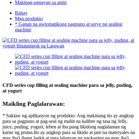
Makipag-ugnayan sa amin
Bahay
Mga produkto
* Ganap na awtomatikong pagpuno at serye ng sealing
machine
CFD series cup filling at sealing machine para sa jelly, puding,
at yogurt
Maikling Paglalarawan:
* Saklaw ng aplikasyon ng produkto: Ang makinang ito ay angkop
para sa pagpuno at pag-seal ng maliit na kalibre ng tasa ng Jelly,
juice, puding, yogurt, leben at iba pang likidong naglalaman ng
karne ng prutas.Ito ay angkop para sa likido at jam na materyales na
may iba't ibang lagkit at mga lalagyan ng packaging na may iba't