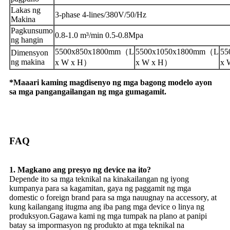
Lakas ng
3-phase 4-lines/380V/50/Hz
Makina
Pagkunsumo
0.8-1.0 m³/min 0.5-0.8Mpa
ng hangin
5500x850x1800mm（L
5500x1050x1800mm（L
55
Dimensyon
ng makina
x W x H）
x W x H）
x 
*Maaari kaming magdisenyo ng mga bagong modelo ayon
sa mga pangangailangan ng mga gumagamit.
FAQ
1. Magkano ang presyo ng device na ito?
Depende ito sa mga teknikal na kinakailangan ng iyong
kumpanya para sa kagamitan, gaya ng paggamit ng mga
domestic o foreign brand para sa mga nauugnay na accessory, at
kung kailangang itugma ang iba pang mga device o linya ng
produksyon.Gagawa kami ng mga tumpak na plano at panipi
batay sa impormasyon ng produkto at mga teknikal na