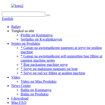
English
Bahay
Tungkol sa atin
Profile ng Kumpanya
Sertipiko ng Kwalipikasyon
Sentro ng Produkto
* Ganap na awtomatikong pagpuno at serye ng sealing
machine
* Ganap na awtomatikong self-supporting bag filling at
capping machine series
* Bag packaging machine serye
* Serye ng makinang pagpuno ng bote
* Serye ng rod ice filling at sealing machine
Video
Video ng Mga Produkto
News Center
Balita ng Kumpanya
Balita ng Produkto
I-download
Mga FAQ