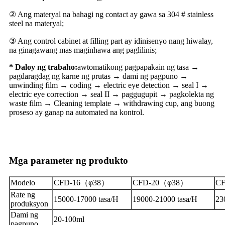
② Ang materyal na bahagi ng contact ay gawa sa 304 # stainless
steel na materyal;
③ Ang control cabinet at filling part ay idinisenyo nang hiwalay,
na ginagawang mas maginhawa ang paglilinis;
* Daloy ng trabaho:
awtomatikong pagpapakain ng tasa →
pagdaragdag ng karne ng prutas → dami ng pagpuno →
unwinding film → coding → electric eye detection → seal I →
electric eye correction → seal II → paggugupit → pagkolekta ng
waste film → Cleaning template → withdrawing cup, ang buong
proseso ay ganap na automated na kontrol.
Mga parameter ng produkto
Modelo
CFD-16（φ38）
CFD-20（φ38）
C
Rate ng
15000-17000 tasa/H
19000-21000 tasa/H
23
produksyon
Dami ng
20-100ml
pagpuno