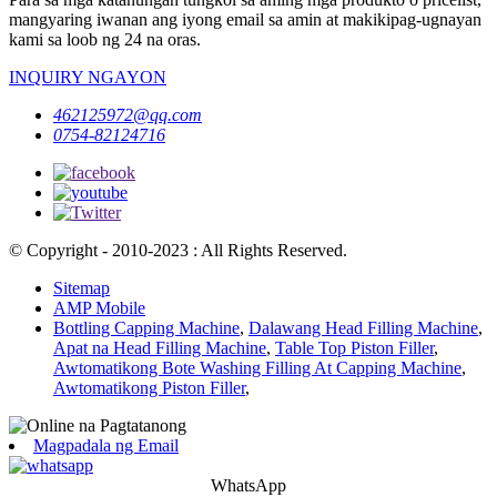
mangyaring iwanan ang iyong email sa amin at makikipag-ugnayan
kami sa loob ng 24 na oras.
INQUIRY NGAYON
462125972@qq.com
0754-82124716
© Copyright - 2010-2023 : All Rights Reserved.
Sitemap
AMP Mobile
Bottling Capping Machine
,
Dalawang Head Filling Machine
,
Apat na Head Filling Machine
,
Table Top Piston Filler
,
Awtomatikong Bote Washing Filling At Capping Machine
,
Awtomatikong Piston Filler
,
Magpadala ng Email
WhatsApp