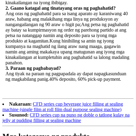
kinakailangan na iyong ibibigay.
2. Gaano katagal ang tinatayang oras ng paghahatid?
Ang oras ng paghahatid para sa isang aparato ay karaniwang 40
araw, habang ang malakihang mga linya ng produksyon ay
nangangailangan ng 90 araw o higit pa;Ang petsa ng paghahatid
ay batay sa kumpirmasyon ng order ng parehong partido at ang
petsa na natanggap namin ang deposito para sa iyong mga
produkto at kagamitan.Kung hinihiling sa amin ng iyong
kumpanya na maghatid ng ilang araw nang maaga, gagawin
namin ang aming makakaya upang matugunan ang iyong mga
kinakailangan at kumpletuhin ang paghahatid sa lalong madaling
panahon.
3. Paraan ng pagbabayad?
Ang tiyak na paraan ng pagpapadala ay dapat napagkasunduan
ng magkabilang panig.40% deposito, 60% pick-up payment.
Nakaraan:
CFD series cup beverage juice filling at sealing
machine (single film at roll film dual purpose sealing machine)
Susunod:
CFD series cup na puno ng doble o tatlong kulay na
jelly at pudding filling at sealing machine